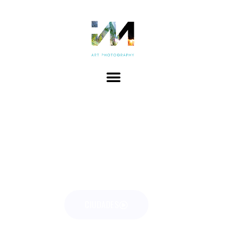
LÁMINAS – LIENZO – BASTIDOR
MATERIALES
CUADROS INFO
CIUDADES