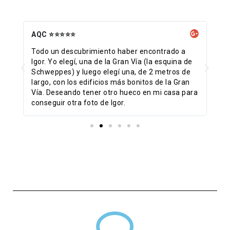
AQC ⭐⭐⭐⭐⭐
Ca
n
Todo un descubrimiento haber encontrado a
Ge
y
Igor. Yo elegí, una de la Gran Vía (la esquina de
He
Schweppes) y luego elegí una, de 2 metros de
ll
cm
largo, con los edificios más bonitos de la Gran
pe
sta
Vía. Deseando tener otro hueco en mi casa para
tr
conseguir otra foto de Igor.