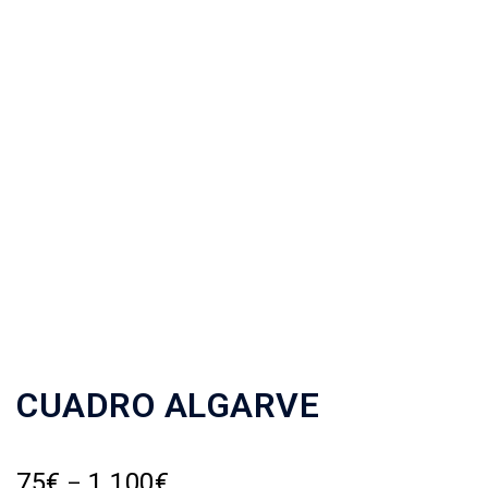
CUADRO ALGARVE
75
€
1.100
€
–