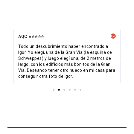
AQC ⭐⭐⭐⭐⭐
Ca
n
Todo un descubrimiento haber encontrado a
Ge
y
Igor. Yo elegí, una de la Gran Vía (la esquina de
He
Schweppes) y luego elegí una, de 2 metros de
ll
cm
largo, con los edificios más bonitos de la Gran
pe
sta
Vía. Deseando tener otro hueco en mi casa para
tr
conseguir otra foto de Igor.